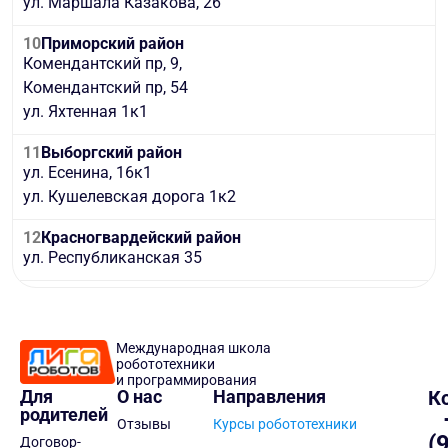
ул. Маршала Казакова, 26
10
Приморский район
Комендантский пр, 9,
Комендантский пр, 54
ул. Яхтенная 1к1
11
Выборгский район
ул. Есенина, 16к1
ул. Кушелевская дорога 1к2
12
Красногвардейский район
ул. Республиканская 35
Международная школа
робототехники
и программирования
Для
О нас
Направления
К
родителей
Отзывы
Курсы робототехники
(
Договор-