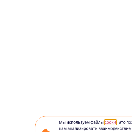
Мы используем файлы
cookie
. Это п
нам анализировать взаимодействие