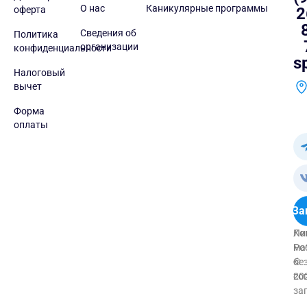
О нас
Каникулярные программы
оферта
2
Сведения об
Политика
организации
конфиденциальности
s
Налоговый
вычет
Форма
оплаты
За
Ли
Ко
Ро
ма
©
бе
20
со
за